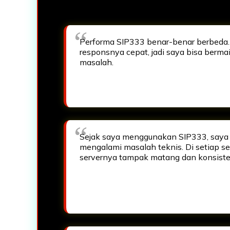
Performa SIP333 benar-benar berbeda. 
responsnya cepat, jadi saya bisa ber
masalah.
Sejak saya menggunakan SIP333, saya 
mengalami masalah teknis. Di setiap se
servernya tampak matang dan konsiste