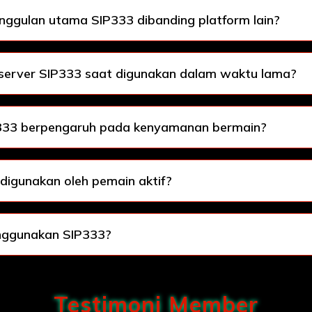
nggulan utama SIP333 dibanding platform lain?
server SIP333 saat digunakan dalam waktu lama?
P333 berpengaruh pada kenyamanan bermain?
digunakan oleh pemain aktif?
nggunakan SIP333?
Testimoni Member